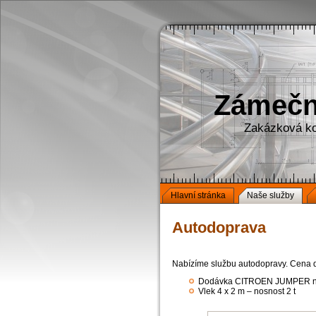
Zámečni
Zakázková ko
Hlavní stránka
Naše služby
Autodoprava
Nabízíme službu autodopravy. Cena 
Dodávka CITROEN JUMPER n
Vlek 4 x 2 m – nosnost 2 t